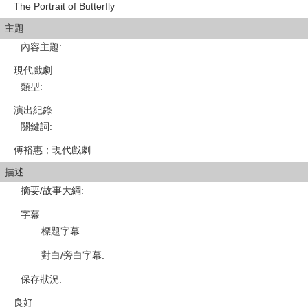
The Portrait of Butterfly
主題
內容主題
:
現代戲劇
類型
:
演出紀錄
關鍵詞
:
傅裕惠；現代戲劇
描述
摘要/故事大綱
:
字幕
標題字幕
:
對白/旁白字幕
:
保存狀況
:
良好