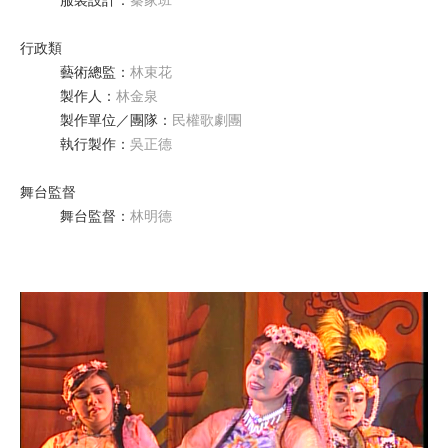
服裝設計
：
秦家班
行政類
藝術總監
：
林束花
製作人
：
林金泉
製作單位／團隊
：
民權歌劇團
執行製作
：
吳正德
舞台監督
舞台監督
：
林明德