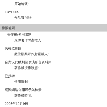
原始編號
:
FuYH005
作品識別號
:
權限範圍
著作權/使用限制
原件著作財產權人
:
民權歌劇團
數位檔案著作財產權人
:
台灣現代戲劇暨表演影音資料庫
著作權授權狀態
:
已授權
使用限制
:
網際網路公開展示與檢索
著作權時間
:
2005年12月9日