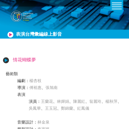
表演台灣彙編線上影音
情花蝴蝶夢
藝術類
編劇
：
楊杏枝
導演
：
傅裕惠
、
張旭南
表演
演員
：
王蘭花
、
林嬋娟
、
陳麗紅
、
翁麗玲
、
楊秋萍
、
吳鳳華
、
王玉冠
、
鄭錦蘭
、
紅鳳儀
音樂設計
：
林金泉