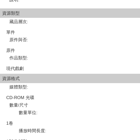
資源類型
藏品層次
:
單件
原件與否
:
原件
作品類型
:
現代戲劇
資源格式
媒體類型
:
CD-ROM 光碟
數量/尺寸
數量單位
:
1卷
播放時間長度
: