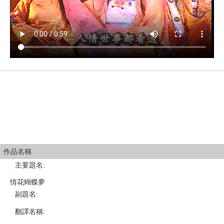
作品名稱
主要題名
:
情花蝴蝶夢
副題名
:
翻譯名稱
: