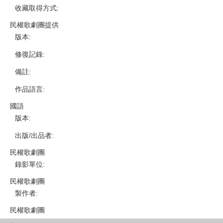
收藏取得方式
:
民權歌劇團提供
版本
:
修復記錄
:
備註
:
作品語言
:
國語
版本
:
出版/出品者
:
民權歌劇團
錄影單位
:
民權歌劇團
製作者
:
民權歌劇團