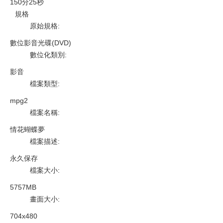
150分25秒
規格
原始規格
:
數位影音光碟(DVD)
數位化類別
:
影音
檔案類型
:
mpg2
檔案名稱
:
情花蝴蝶夢
檔案描述
:
永久保存
檔案大小
:
5757MB
畫面大小
:
704x480