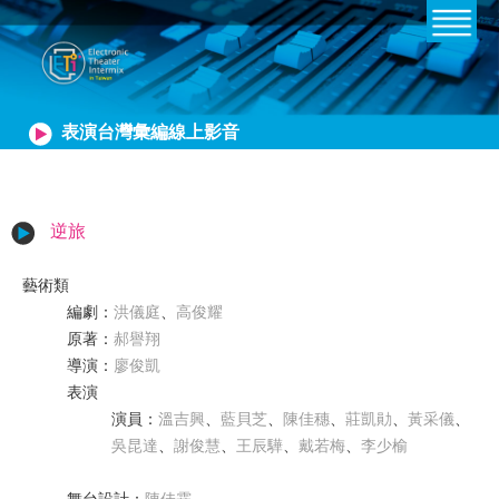
表演台灣彙編線上影音
逆旅
藝術類
編劇
：
洪儀庭
、
高俊耀
原著
：
郝譽翔
導演
：
廖俊凱
表演
演員
：
溫吉興
、
藍貝芝
、
陳佳穗
、
莊凱勛
、
黃采儀
、
吳昆達
、
謝俊慧
、
王辰驊
、
戴若梅
、
李少榆