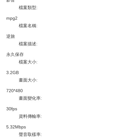
影音
檔案類型
:
mpg2
檔案名稱
:
逆旅
檔案描述
:
永久保存
檔案大小
:
3.2GB
畫面大小
:
720*480
畫面變化率
:
30fps
資料傳輸率
:
5.32Mbps
聲音取樣率
: