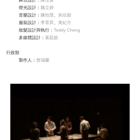
舞台設計
：
陳佳霙
燈光設計
：
魏立婷
音樂設計
：
陳怡慧
、
吳欣穎
服裝設計
：
李育昇
、
黃紀方
妝髮設計與執行
：
Teddy Cheng
多媒體設計
：
葉廷皓
行政類
製作人
：
曾瑞蘭