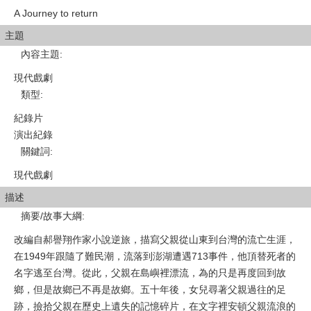
A Journey to return
主題
內容主題
:
現代戲劇
類型
:
紀錄片
演出紀錄
關鍵詞
:
現代戲劇
描述
摘要/故事大綱
:
改編自郝譽翔作家小說逆旅，描寫父親從山東到台灣的流亡生涯，
在1949年跟隨了難民潮，流落到澎湖遭遇713事件，他頂替死者的
名字逃至台灣。從此，父親在島嶼裡漂流，為的只是再度回到故
鄉，但是故鄉已不再是故鄉。五十年後，女兒尋著父親過往的足
跡，撿拾父親在歷史上遺失的記憶碎片，在文字裡安頓父親流浪的