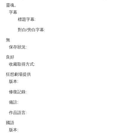
靈魂。
字幕
標題字幕
:
對白/旁白字幕
:
無
保存狀況
:
良好
收藏取得方式
:
狂想劇場提供
版本
:
修復記錄
:
備註
:
作品語言
:
國語
版本
: