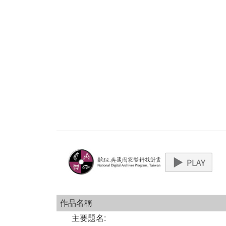
作品名稱
主要題名
: