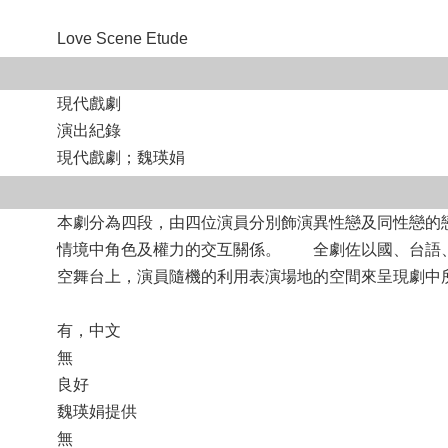
Love Scene Etude
現代戲劇
演出紀錄
現代戲劇；魏瑛娟
本劇分為四段，由四位演員分別飾演異性戀及同性戀的
情境中角色及權力的交互關係。 全劇佐以國、台語
空舞台上，演員隨機的利用表演場地的空間來呈現劇中
有，中文
無
良好
魏瑛娟提供
無