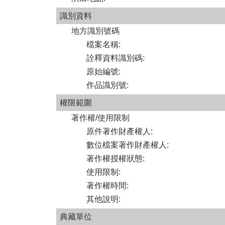
識別資料
地方識別號碼
檔案名稱
:
詮釋資料識別碼
:
原始編號
:
作品識別號
:
權限範圍
著作權/使用限制
原件著作財產權人
:
數位檔案著作財產權人
:
著作權授權狀態
:
使用限制
:
著作權時間
:
其他說明
:
典藏單位