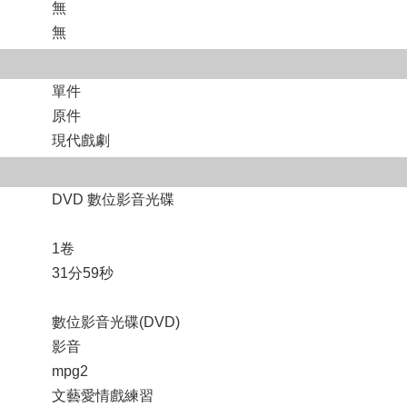
無
無
單件
原件
現代戲劇
DVD 數位影音光碟
1卷
31分59秒
數位影音光碟(DVD)
影音
mpg2
文藝愛情戲練習