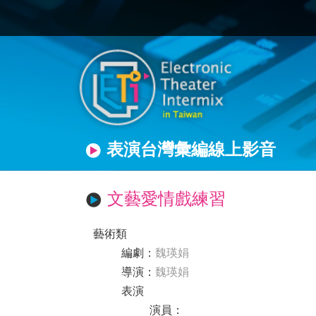
表演台灣彙編線上影音
文藝愛情戲練習
藝術類
編劇
：
魏瑛娟
導演
：
魏瑛娟
表演
演員
：