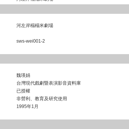
河左岸榻榻米劇場
sws-wei001-2
魏瑛娟
台灣現代戲劇暨表演影音資料庫
已授權
非營利、教育及研究使用
1995年1月