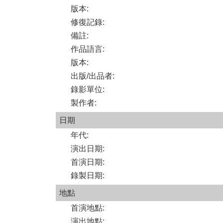
版本
:
修復記錄
:
備註
:
作品語言
:
版本
:
出版/出品者
:
錄影單位
:
製作者
:
日期
年代
:
演出日期
:
首演日期
:
錄製日期
:
地點
首演地點
:
演出地點
: