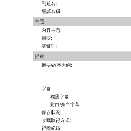
副題名
:
翻譯名稱
:
主題
內容主題
:
類型
:
關鍵詞
:
描述
摘要/故事大綱
:
字幕
標題字幕
:
對白/旁白字幕
:
保存狀況
:
收藏取得方式
:
得獎紀錄
: