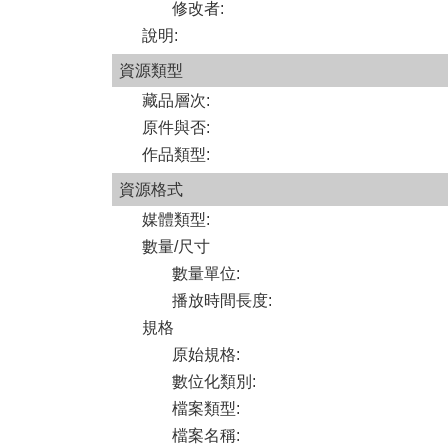
修改者
:
說明
:
資源類型
藏品層次
:
原件與否
:
作品類型
:
資源格式
媒體類型
:
數量/尺寸
數量單位
:
播放時間長度
:
規格
原始規格
:
數位化類別
:
檔案類型
:
檔案名稱
: