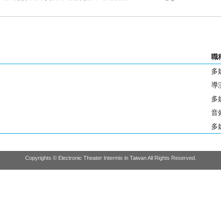
職
多
導
多
音
多
Copyrights © Electronic Theater Intermix in Taiwan All Rights Reserved.