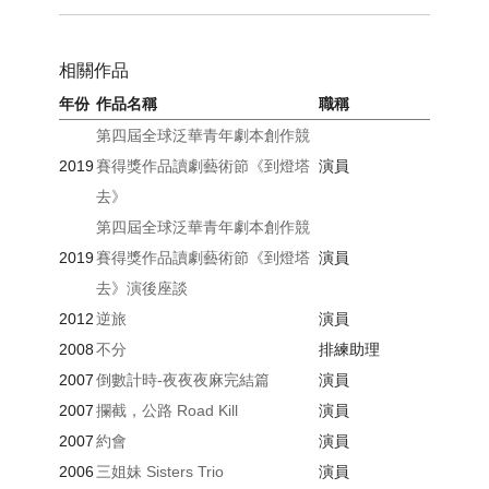
相關作品
年份
作品名稱
職稱
第四屆全球泛華青年劇本創作競
2019
賽得獎作品讀劇藝術節《到燈塔
演員
去》
第四屆全球泛華青年劇本創作競
2019
賽得獎作品讀劇藝術節《到燈塔
演員
去》演後座談
2012
逆旅
演員
2008
不分
排練助理
2007
倒數計時-夜夜夜麻完結篇
演員
2007
攔截，公路 Road Kill
演員
2007
約會
演員
2006
三姐妹 Sisters Trio
演員