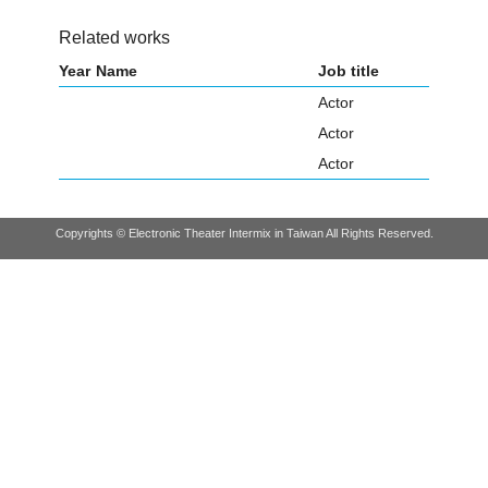
Related works
Year
Name
Job title
Actor
Actor
Actor
Copyrights © Electronic Theater Intermix in Taiwan All Rights Reserved.