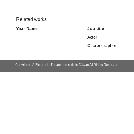
Related works
Year
Name
Job title
Actor、
Choreographer
Copyrights © Electronic Theater Intermix in Taiwan All Rights Reserved.